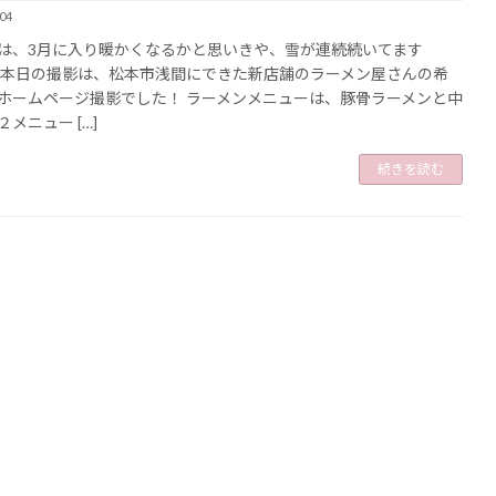
04
は、3月に入り暖かくなるかと思いきや、雪が連続続いてます
 本日の撮影は、松本市浅間にできた新店舗のラーメン屋さんの希
ホームページ撮影でした！ ラーメンメニューは、豚骨ラーメンと中
メニュー […]
続きを読む