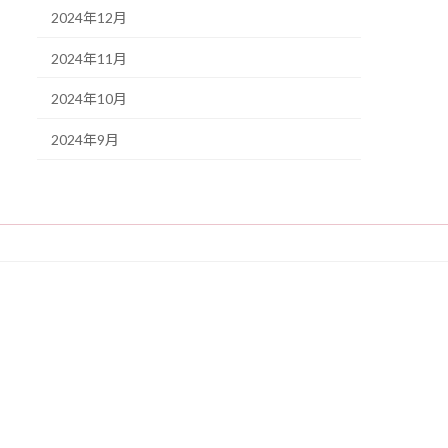
2024年12月
2024年11月
2024年10月
2024年9月