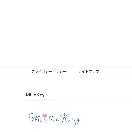
プライバシーポリシー
サイトマップ
MilleKey