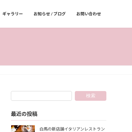
ギャラリー
お知らせ / ブログ
お問い合わせ
検索
最近の投稿
白馬の新店舗イタリアンレストラン