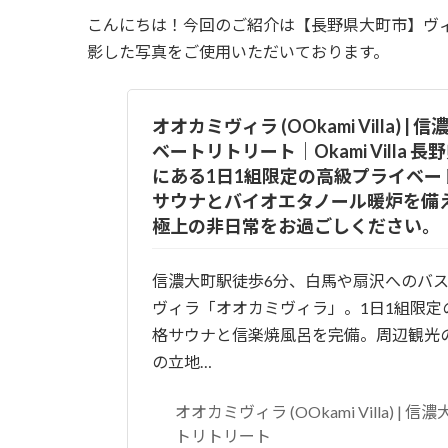
更
こんにちは！今回のご紹介は【長野県大町市】ヴ
新
日
影した写真をご使用いただいております。
時
:
オオカミヴィラ (OOkami Villa) |
ベートリトリート｜Okami Villa 
にある1日1組限定の高級プライベー
サウナとバイオエタノール暖炉を備
極上の非日常をお過ごしください。
信濃大町駅徒歩6分、白馬や扇沢へのバ
ヴィラ「オオカミヴィラ」。1日1組限定
格サウナと信楽焼風呂を完備。周辺観光
の立地…
オオカミヴィラ (OOkami Villa) |
トリトリート