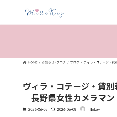
コ
ナ
ン
ビ
テ
ゲ
ン
ー
ツ
シ
へ
ョ
ス
ン
キ
に
ッ
移
プ
動
HOME
お知らせ / ブログ
ブログ
ヴィラ・コテージ・貸
ヴィラ・コテージ・貸別
｜長野県女性カメラマン
最
2026-06-08
2026-06-08
millekey
終