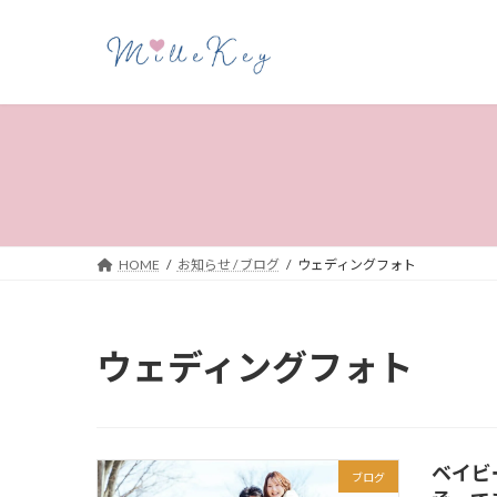
コ
ナ
ン
ビ
テ
ゲ
ン
ー
ツ
シ
へ
ョ
ス
ン
キ
に
ッ
移
プ
動
HOME
お知らせ / ブログ
ウェディングフォト
ウェディングフォト
ベイビ
ブログ