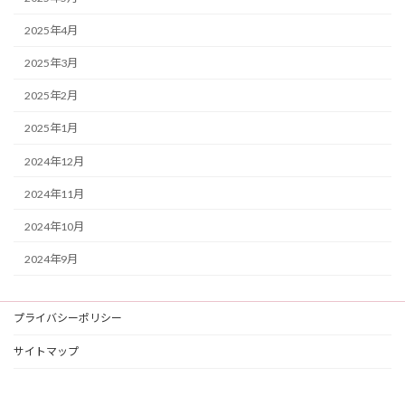
2025年4月
2025年3月
2025年2月
2025年1月
2024年12月
2024年11月
2024年10月
2024年9月
プライバシーポリシー
サイトマップ