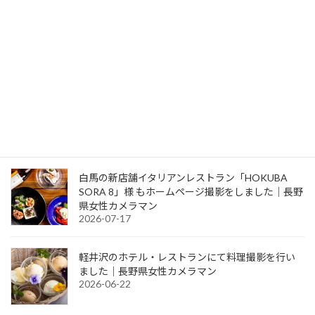
ー、ポスター、ホームページ撮影です。 撮影内
容は、料理とオーナー様の仕事されて […]
続きを読む
検索
最近の投稿
白馬の新店舗イタリアンレストラン「HOKUBA
SORA 8」様 もホームページ撮影をしました｜長野
県女性カメラマン
2026-07-17
軽井沢のホテル・レストランにて料理撮影を行い
ました｜長野県女性カメラマン
2026-06-22