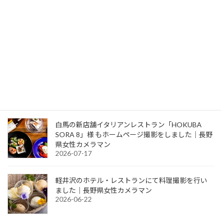
らご依頼いただき大変ありがたく思います。 今
回は、いつも撮影いた […]
続きを読む
検索
最近の投稿
白馬の新店舗イタリアンレストラン「HOKUBA
SORA 8」様 もホームページ撮影をしました｜長野
県女性カメラマン
2026-07-17
軽井沢のホテル・レストランにて料理撮影を行い
ました｜長野県女性カメラマン
2026-06-22