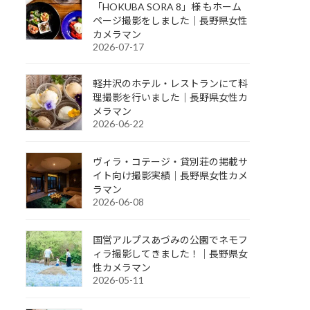
「HOKUBA SORA 8」様 もホーム
ページ撮影をしました｜長野県女性
カメラマン
2026-07-17
軽井沢のホテル・レストランにて料
理撮影を行いました｜長野県女性カ
メラマン
2026-06-22
ヴィラ・コテージ・貸別荘の掲載サ
イト向け撮影実績｜長野県女性カメ
ラマン
2026-06-08
国営アルプスあづみの公園でネモフ
ィラ撮影してきました！｜長野県女
性カメラマン
2026-05-11