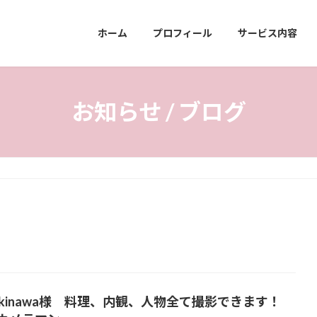
ホーム
プロフィール
サービス内容
お知らせ / ブログ
o Okinawa様 料理、内観、人物全て撮影できます！