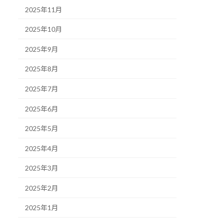
2025年11月
2025年10月
2025年9月
2025年8月
2025年7月
2025年6月
2025年5月
2025年4月
2025年3月
2025年2月
2025年1月