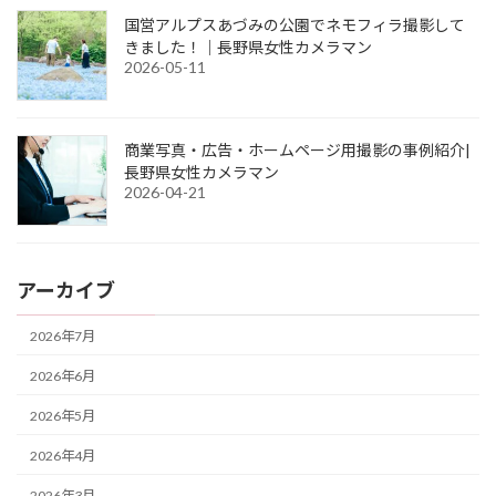
国営アルプスあづみの公園でネモフィラ撮影して
きました！｜長野県女性カメラマン
2026-05-11
商業写真・広告・ホームページ用撮影の事例紹介|
長野県女性カメラマン
2026-04-21
アーカイブ
2026年7月
2026年6月
2026年5月
2026年4月
2026年3月