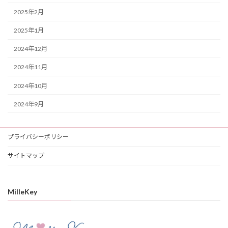
2025年2月
2025年1月
2024年12月
2024年11月
2024年10月
2024年9月
プライバシーポリシー
サイトマップ
MilleKey