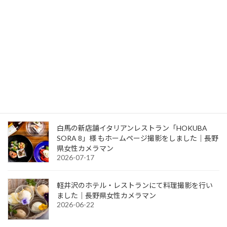
は、クリスマスのお料理を撮影したお写真のご
紹介です！ 撮影自体は9月に撮影しました！ […]
続きを読む
検索
最近の投稿
白馬の新店舗イタリアンレストラン「HOKUBA
SORA 8」様 もホームページ撮影をしました｜長野
県女性カメラマン
2026-07-17
軽井沢のホテル・レストランにて料理撮影を行い
ました｜長野県女性カメラマン
2026-06-22