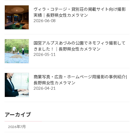
ヴィラ・コテージ・貸別荘の掲載サイト向け撮影
実績｜長野県女性カメラマン
2026-06-08
国営アルプスあづみの公園でネモフィラ撮影して
きました！｜長野県女性カメラマン
2026-05-11
商業写真・広告・ホームページ用撮影の事例紹介|
長野県女性カメラマン
2026-04-21
アーカイブ
2026年7月