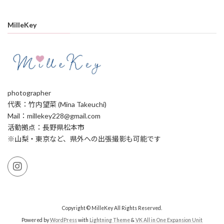
MilleKey
photographer
代表：竹内望菜 (Mina Takeuchi)
Mail：millekey228@gmail.com
活動拠点：長野県松本市
※山梨・東京など、県外への出張撮影も可能です
Copyright © MilleKey All Rights Reserved.
Powered by
WordPress
with
Lightning Theme
&
VK All in One Expansion Unit