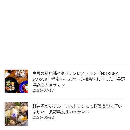
は、クリスマスのお料理を撮影したお写真のご
紹介です！ 撮影自体は9月に撮影しました！ […]
続きを読む
検索
最近の投稿
白馬の新店舗イタリアンレストラン「HOKUBA
SORA 8」様 もホームページ撮影をしました｜長野
県女性カメラマン
2026-07-17
軽井沢のホテル・レストランにて料理撮影を行い
ました｜長野県女性カメラマン
2026-06-22