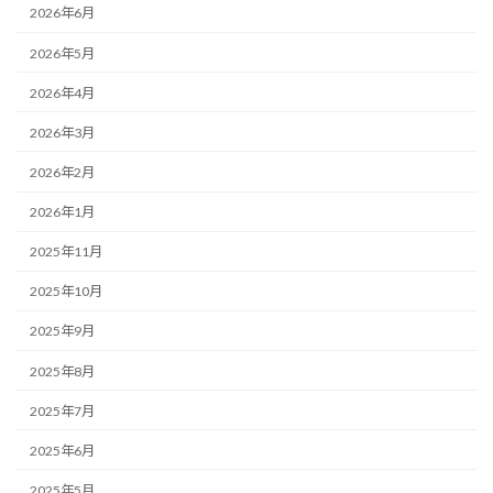
2026年6月
2026年5月
2026年4月
2026年3月
2026年2月
2026年1月
2025年11月
2025年10月
2025年9月
2025年8月
2025年7月
2025年6月
2025年5月