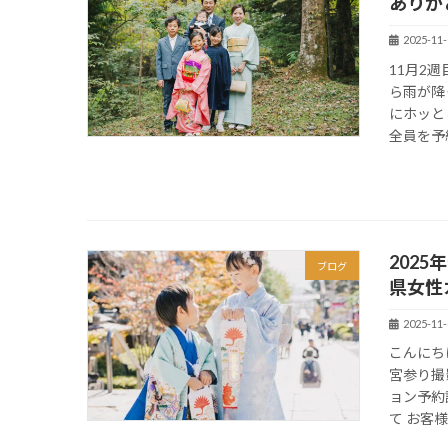
ありが
2025-11-
11月2
ら雨が降
にホッと
全員を予約
202
ブログ
県女性
2025-11-
こんにち
宮参り撮
ョン予約
て お客様か