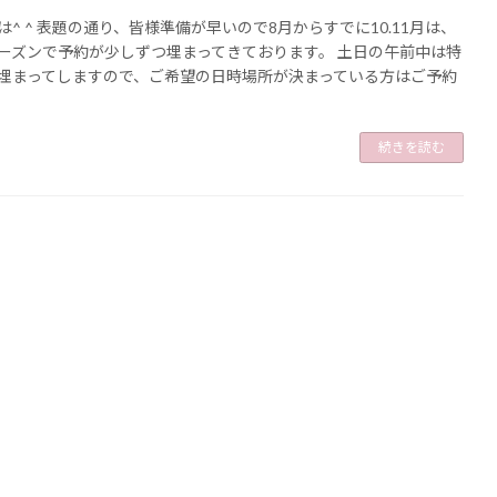
は^ ^ 表題の通り、皆様準備が早いので8月からすでに10.11月は、
ーズンで予約が少しずつ埋まってきております。 土日の午前中は特
埋まってしますので、ご希望の日時場所が決まっている方はご予約
続きを読む