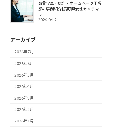
商業写真・広告・ホームページ用撮
影の事例紹介|長野県女性カメラマ
ン
2026-04-21
アーカイブ
2026年7月
2026年6月
2026年5月
2026年4月
2026年3月
2026年2月
2026年1月