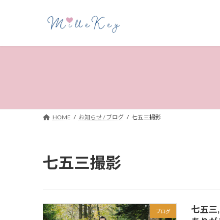
コ
ナ
ン
ビ
テ
ゲ
ン
ー
ツ
シ
へ
ョ
ス
ン
キ
に
ッ
移
プ
動
HOME
お知らせ / ブログ
七五三撮影
七五三撮影
七五三
ブログ