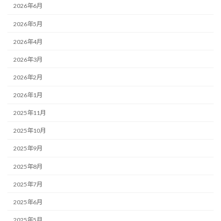
2026年6月
2026年5月
2026年4月
2026年3月
2026年2月
2026年1月
2025年11月
2025年10月
2025年9月
2025年8月
2025年7月
2025年6月
2025年5月